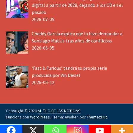
digital a partir de 2028, dejando a los CD en el
pasado
2026-07-05
Cheddy García explica qué la hizo demandar a
Santiago Matías tras años de conflictos
2026-06-05
‘Fast & Furious’ tendrá su propia serie
producida por Vin Diesel
2026-05-12
Copyright © 2026
AL FILO DE LAS NOTICIAS
.
Funciona con
WordPress
.
|
Tema: Awaken por
ThemezHut
.