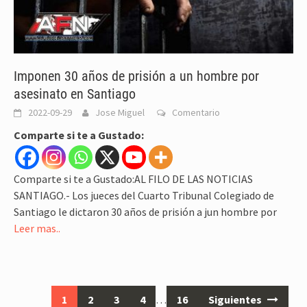
Imponen 30 años de prisión a un hombre por
asesinato en Santiago
2022-09-29
Jose Miguel
Comentario
Comparte si te a Gustado:
Comparte si te a Gustado:AL FILO DE LAS NOTICIAS
SANTIAGO.- Los jueces del Cuarto Tribunal Colegiado de
Santiago le dictaron 30 años de prisión a jun hombre por
Leer mas..
Ir
1
2
3
4
…
16
Siguientes