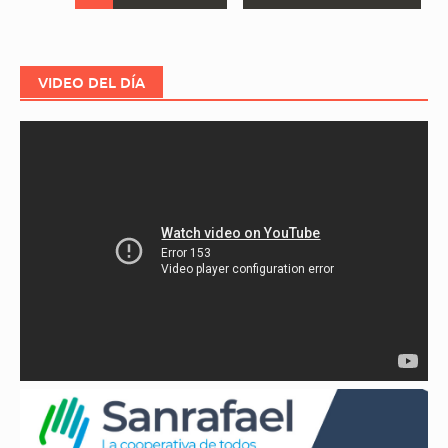
a
las
entradas
VIDEO DEL DÍA