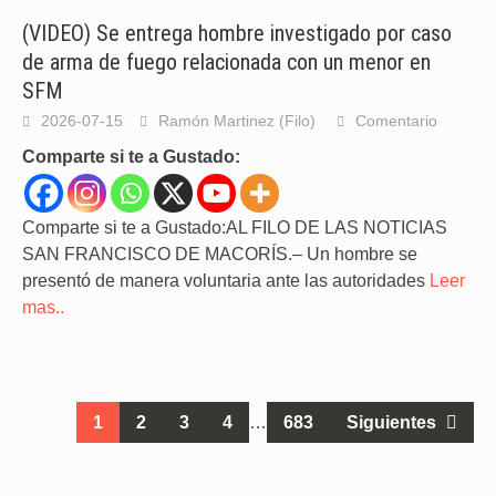
(VIDEO) Se entrega hombre investigado por caso
de arma de fuego relacionada con un menor en
SFM
2026-07-15
Ramón Martinez (Filo)
Comentario
Comparte si te a Gustado:
Comparte si te a Gustado:AL FILO DE LAS NOTICIAS
SAN FRANCISCO DE MACORÍS.– Un hombre se
presentó de manera voluntaria ante las autoridades
Leer
mas..
Ir
1
2
3
4
…
683
Siguientes
a
las
entradas