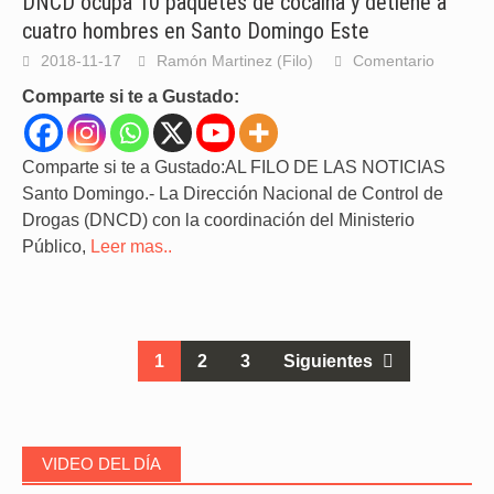
DNCD ocupa 10 paquetes de cocaína y detiene a
cuatro hombres en Santo Domingo Este
2018-11-17
Ramón Martinez (Filo)
Comentario
Comparte si te a Gustado:
Comparte si te a Gustado:AL FILO DE LAS NOTICIAS
Santo Domingo.- La Dirección Nacional de Control de
Drogas (DNCD) con la coordinación del Ministerio
Público,
Leer mas..
Ir
1
2
3
Siguientes
a
las
entradas
VIDEO DEL DÍA