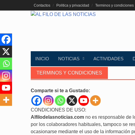
Saltar
Contactos
Politica y privacidad
Terminos y condiciones
al
contenido
INICIO
NOTICIAS
ACTIVIDADES
TERMINOS Y CONDICIONES
Comparte si te a Gustado:
CONDICIONES DE USO:
Alfilodelasnoticias.com
no es responsable de lo
por los colaboradores habituales, tampoco se res
ocasionarse mediante el uso de la información p