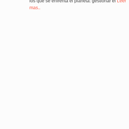
los que se enfrenta el planeta: gestionar el
Leer
mas..