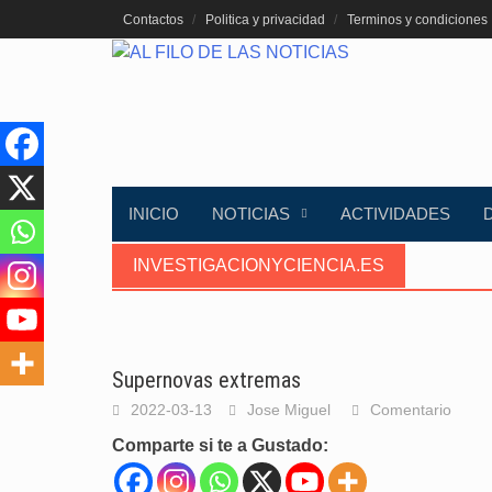
Saltar
Contactos
Politica y privacidad
Terminos y condiciones
al
contenido
INICIO
NOTICIAS
ACTIVIDADES
INVESTIGACIONYCIENCIA.ES
Supernovas extremas
2022-03-13
Jose Miguel
Comentario
Comparte si te a Gustado: