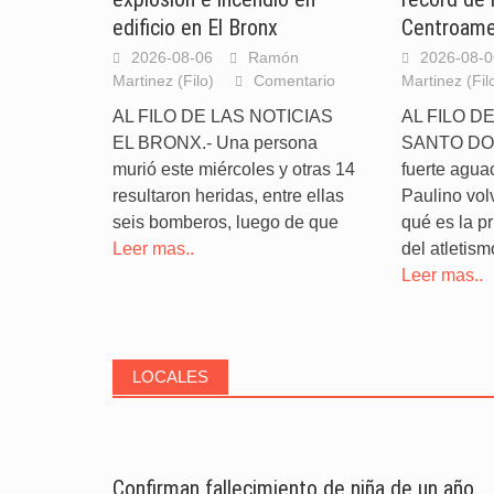
edificio en El Bronx
Centroame
2026-08-06
Ramón
2026-08-0
Martinez (Filo)
Comentario
Martinez (Fil
AL FILO DE LAS NOTICIAS
AL FILO D
EL BRONX.- Una persona
SANTO DOM
murió este miércoles y otras 14
fuerte agua
resultaron heridas, entre ellas
Paulino vol
seis bomberos, luego de que
qué es la pr
Leer mas..
del atletis
Leer mas..
LOCALES
Confirman fallecimiento de niña de un año