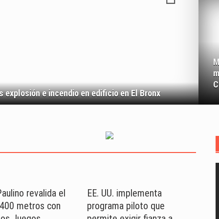
M
m
C
 explosión e incendio en edificio en El Bronx
Mar
aulino revalida el
EE. UU. implementa
 400 metros con
programa piloto que
los Juegos
permite exigir fianza a