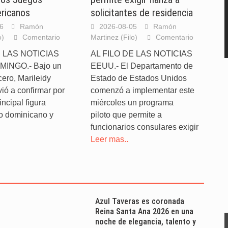
ricanos
solicitantes de residencia
6
Ramón
2026-08-05
Ramón
o)
Comentario
Martinez (Filo)
Comentario
E LAS NOTICIAS
AL FILO DE LAS NOTICIAS
INGO.- Bajo un
EEUU.- El Departamento de
cero, Marileidy
Estado de Estados Unidos
vió a confirmar por
comenzó a implementar este
incipal figura
miércoles un programa
mo dominicano y
piloto que permite a
funcionarios consulares exigir
Leer mas..
Azul Taveras es coronada
Reina Santa Ana 2026 en una
noche de elegancia, talento y