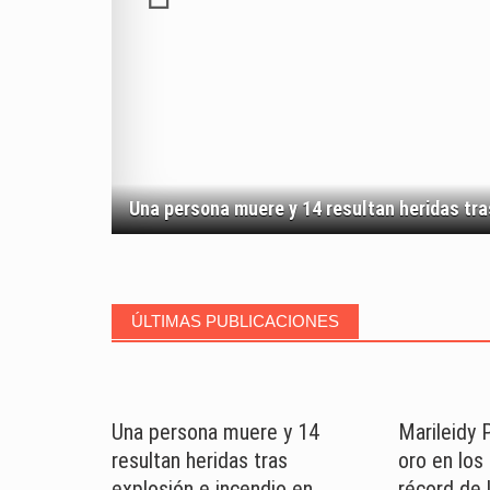
Una persona muere y 14 resultan heridas tras
ÚLTIMAS PUBLICACIONES
Una persona muere y 14
Marileidy P
resultan heridas tras
oro en los
explosión e incendio en
récord de 