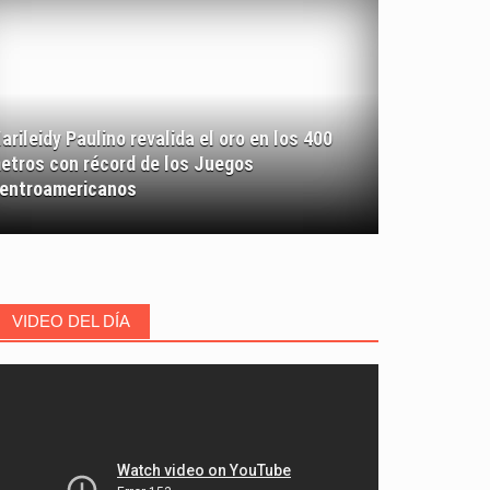
arileidy Paulino revalida el oro en los 400
etros con récord de los Juegos
entroamericanos
ileidy Paulino revalida el oro en los 400 metros con récord
VIDEO DEL DÍA