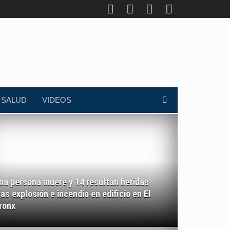
SALUD
VIDEOS
na persona muere y 14 resultan heridas
ras explosión e incendio en edificio en El
ronx