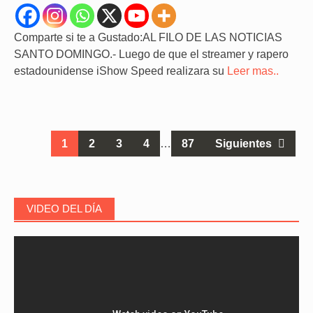
Comparte si te a Gustado:AL FILO DE LAS NOTICIAS
SANTO DOMINGO.- Luego de que el streamer y rapero
estadounidense iShow Speed realizara su
Leer mas..
Ir
1
2
3
4
…
87
Siguientes
a
las
entradas
VIDEO DEL DÍA