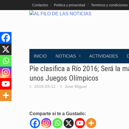
Saltar
Contactos
Politica y privacidad
Terminos y condiciones
al
contenido
INICIO
NOTICIAS
ACTIVIDADES
Pie clasifica a Río 2016; Será la
unos Juegos Olímpicos
2016-03-12
Jose Miguel
Comparte si te a Gustado: