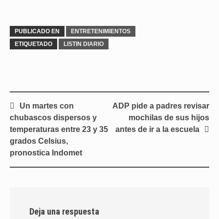
PUBLICADO EN
ENTRETENIMIENTOS
ETIQUETADO
LISTIN DIARIO
Navegación
Un martes con
ADP pide a padres revisar
de
chubascos dispersos y
mochilas de sus hijos
entradas
temperaturas entre 23 y 35
antes de ir a la escuela
grados Celsius,
pronostica Indomet
Deja una respuesta