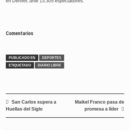
en Denver, ante 13.305 espectadores.
Comentarios
PUBLICADO EN
DEPORTES
ETIQUETADO
DIARIO LIBRE
Navegación
San Carlos supera a
Maikel Franco pasa de
de
Huellas del Siglo
promesa a líder
entradas