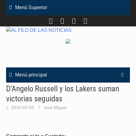
Saltar
Menú Superior
al
contenido
Menú principal
D’Angelo Russell y los Lakers suman
victorias seguidas
2016-03-09
Jose Miguel