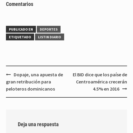
Comentarios
PUBLICADO EN
DEPORTES
ETIQUETADO
LISTIN DIARIO
Navegación
Dopaje, una apuesta de
El BID dice que los paíse de
de
gran retribución para
Centroamérica crecerán
entradas
peloteros dominicanos
4.5% en 2016
Deja una respuesta