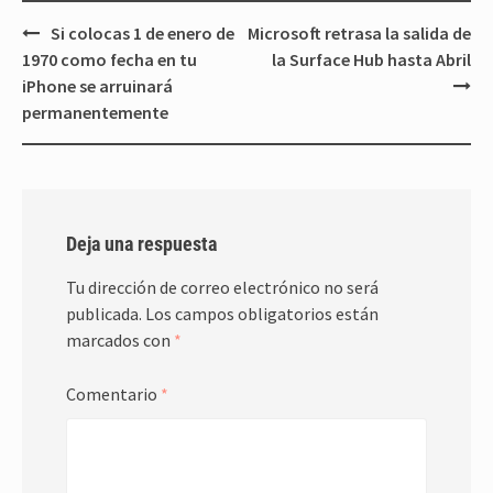
Navegación
Si colocas 1 de enero de
Microsoft retrasa la salida de
de
1970 como fecha en tu
la Surface Hub hasta Abril
entradas
iPhone se arruinará
permanentemente
Deja una respuesta
Tu dirección de correo electrónico no será
publicada.
Los campos obligatorios están
marcados con
*
Comentario
*