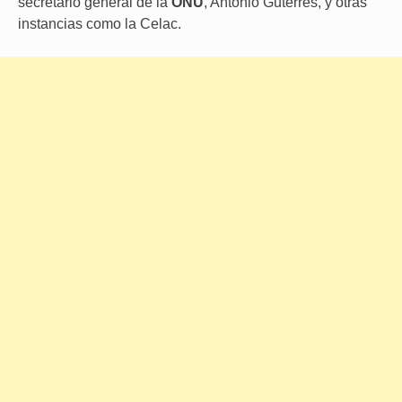
secretario general de la
ONU
, António Guterres, y otras
instancias como la Celac.