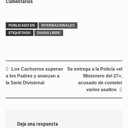
Comentarios
PUBLICADO EN
INTERNACIONALES
ETIQUETADO
DIARIO LIBRE
Navegación
Los Cachorros superan
Se entrega a la Policía «el
de
a los Padres y avanzan a
Misionero del 27»,
entradas
la Serie Divisional
acusado de cometer
varios asaltos
Deja una respuesta