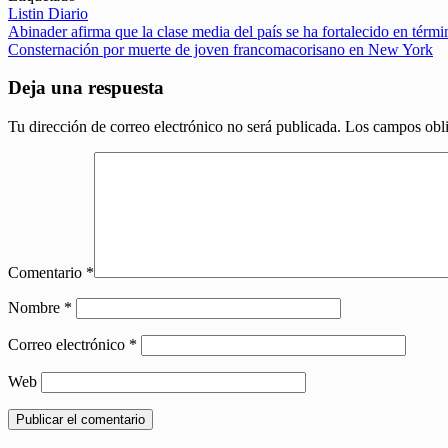
Listin Diario
Navegación
Abinader afirma que la clase media del país se ha fortalecido en térm
Consternación por muerte de joven francomacorisano en New York
de
entradas
Deja una respuesta
Tu dirección de correo electrónico no será publicada.
Los campos obli
Comentario
*
Nombre
*
Correo electrónico
*
Web