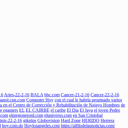
16
Aries-22-2-16
BALA
bbc.com
Cancer-21-2-16
Cancer-22-2-16
panol.cnn.com
Computer Hoy
con el cual le habría propinado varios
da en el Centro de Corrección y Rehabilitación de Najayo Hombres
de
or egamers
EL
EL CAIRBE
el caribe
El Dia
El Jaya
el joven Pedro
o.com
elpregonerord.com
eluniverso.com
en San Cristobal
nis-22-2-16
gikplus
Globovision
Hard Zone
HERIDO
Herrera
l
hoy.com.do
Hoylosangeles.com
https://alfilodelasnoticias.com/