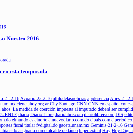
 Lo Nuestro 2016
lo en esta temporada
io-21-2-16
Acuario-22-2-16
alfilodelasnoticias
applesencia
Aries-21-2-
.unam.mx
cienciahoy.org.ar
City Santiago
CNN
CNN en español
cnnes
2 años. La medida de coerción impuesta al imputado deberá ser cumpli
CUENTE
diario
Diario Libre
diariolibre.com
diariolibree.com
DIS
edit
com.do
elmundo.es
elnorte
elnuevodiario.com.do
elpais.com
elperiodic
portes
fiscal titular
fvdigital.do
gaceta.unam.mx
Geminis-21-2-16
Gemi
había sido asignado como alcalde pedáneo
hipertextual
Hoy
Hoy Digita