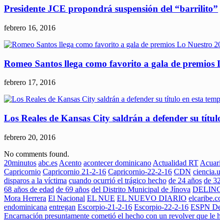
Presidente JCE propondrá suspensión del “barrilito”
febrero 16, 2016
Romeo Santos llega como favorito a gala de premios
febrero 17, 2016
Los Reales de Kansas City saldrán a defender su títu
febrero 20, 2016
No comments found.
20minutos
abc.es
Acento
acontecer dominicano
Actualidad RT
Acuar
Capricornio
Capricornio 21-2-16
Capricornio-22-2-16
CDN
ciencia
disparos a la víctima
cuando ocurrió el trágico hecho
de 24 años
de 3
68 años de edad
de 69 años
del Distrito Municipal de Jínova
DELIN
Mora Herrera
El Nacional
EL NUE
EL NUEVO DIARIO
elcaribe.
endominicana
entregan
Escorpio-21-2-16
Escorpio-22-2-16
ESPN De
Encarnación presuntamente cometió el hecho con un revolver que le 