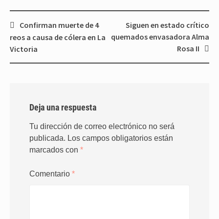
Navegación
Confirman muerte de 4
Siguen en estado crítico
de
quemados envasadora Alma
reos a causa de cólera en La
entradas
Rosa II
Victoria
Deja una respuesta
Tu dirección de correo electrónico no será
publicada.
Los campos obligatorios están
marcados con
*
Comentario
*