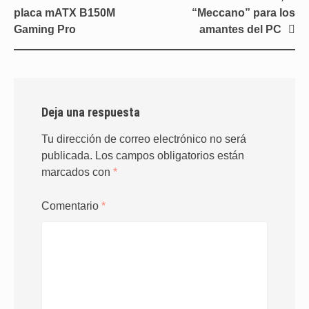
de
placa mATX B150M
“Meccano” para los
entradas
Gaming Pro
amantes del PC
Deja una respuesta
Tu dirección de correo electrónico no será
publicada.
Los campos obligatorios están
marcados con
*
Comentario
*