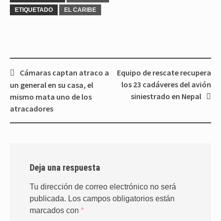
ETIQUETADO
EL CARIBE
Navegación
Cámaras captan atraco a
Equipo de rescate recupera
de
los 23 cadáveres del avión
un general en su casa, el
entradas
siniestrado en Nepal
mismo mata uno de los
atracadores
Deja una respuesta
Tu dirección de correo electrónico no será
publicada.
Los campos obligatorios están
marcados con
*