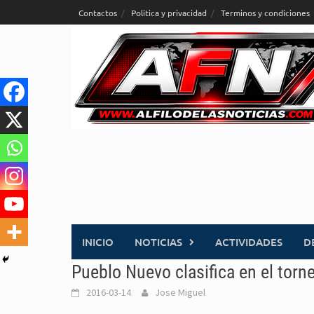
Saltar
Contactos
Politica y privacidad
Terminos y condiciones
al
contenido
INICIO
NOTICIAS
ACTIVIDADES
D
Pueblo Nuevo clasifica en el torn
2016-03-14
Jose Miguel