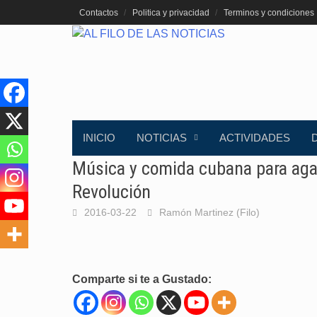
Saltar
Contactos
Politica y privacidad
Terminos y condiciones
al
contenido
INICIO
NOTICIAS
ACTIVIDADES
Música y comida cubana para agas
Revolución
2016-03-22
Ramón Martinez (Filo)
Comparte si te a Gustado: