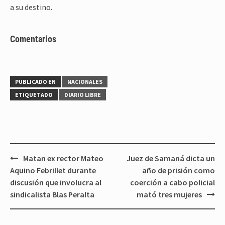
a su destino.
Comentarios
PUBLICADO EN
NACIONALES
ETIQUETADO
DIARIO LIBRE
Navegación
Matan ex rector Mateo
Juez de Samaná dicta un
de
Aquino Febrillet durante
año de prisión como
entradas
discusión que involucra al
coerción a cabo policial
sindicalista Blas Peralta
mató tres mujeres