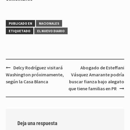
PUBLICADO EN
NACIONALES
ETIQUETADO
EL NUEVO DIARIO
Navegación
Delcy Rodríguez visitará
Abogado de Esteffani
de
Washington próximamente,
Vásquez Amarante podría
entradas
según la Casa Blanca
buscar fianza bajo alegato
que tiene familias en PR
Deja una respuesta