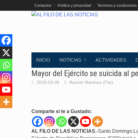
Saltar
Contactos
Politica y privacidad
Terminos y condiciones
al
contenido
INICIO
NOTICIAS
ACTIVIDADES
Mayor del Ejército se suicida al 
2016-03-05
Ramón Martinez (Filo)
Comparte si te a Gustado:
AL FILO DE LAS NOTICIAS.
-Santo Domingo.La