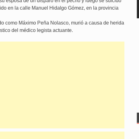
su esposa de un disparo en el pecho y luego se suicidó
ido en la calle Manuel Hidalgo Gómez, en la provincia
ficado como Máximo Peña Nolasco, murió a causa de herida
tico del médico legista actuante.