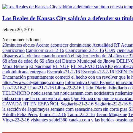
Los Reales de Kansas City saldrán a defender su títu
febrero 20, 2016
No comments found.
20minutos
abc.es
Acento
acontecer dominicano
Actualidad RT
Acuar
Capricornio
Capricornio 21-2-16
Capricornio-22-2-16
CDN
ciencia
disparos a la víctima
cuando ocurrió el trágico hecho
de 24 años
de 3
68 años de edad
de 69 años
del Distrito Municipal de Jínova
DELIN
Mora Herrera
El Nacional
EL NUE
EL NUEVO DIARIO
elcaribe.
endominicana
entregan
Escorpio-21-2-16
Escorpio-22-2-16
ESPN De
Encarnación presuntamente cometió el hecho con un revolver que le 
https://www.citysantiago.com.do
Informativo Quita Espuela
innovati
Leo-22-16-2
Libra-21-2-16
Libra-22-2-16
Listin Diario
listindiario.c
TELEMICRO
noticiasenn.net
noticiasmsm.com
noticiasrcn
ntelemic
qiibo.com
que ha conmovido al país
Que Horoscopo
que le provocaro
CAVADA
RT EN ESPAÑOL
Sagitario-21-2-16
Sagitario-22-2-16
S
la sección de Jaquimeyes
semana.com
sensacine.com
sin corta pisa
S
Adolfo Féliz Pérez
Tauro-21-2-16
Tauro-22-2-16
Tecno Magazine
Te
Virgo-22-2-16
visitantes
xabiel360
xataka.com
y las heridas ocasionad