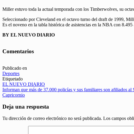
Miller estuvo toda la actual temporada con los Timberwolves, su octa
Seleccionado por Cleveland en el octavo turno del draft de 1999, Mille
Es el noveno en la tabla histórica de asistencias en la NBA con 8.495 
BY EL NUEVO DIARIO
Comentarios
Publicado en
Deportes
Etiquetado
EL NUEVO DIARIO
Navegación
Informan que más de 37.000 policías y sus familiares son afiliados al
Capricornio
de
entradas
Deja una respuesta
Tu dirección de correo electrónico no será publicada.
Los campos obli