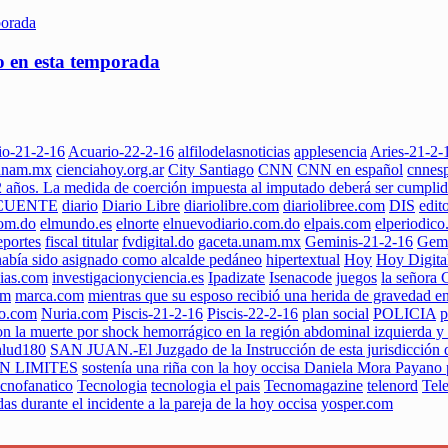
lo en esta temporada
io-21-2-16
Acuario-22-2-16
alfilodelasnoticias
applesencia
Aries-21-2-
.unam.mx
cienciahoy.org.ar
City Santiago
CNN
CNN en español
cnnes
2 años. La medida de coerción impuesta al imputado deberá ser cumpli
CUENTE
diario
Diario Libre
diariolibre.com
diariolibree.com
DIS
edit
com.do
elmundo.es
elnorte
elnuevodiario.com.do
elpais.com
elperiodic
portes
fiscal titular
fvdigital.do
gaceta.unam.mx
Geminis-21-2-16
Gemi
había sido asignado como alcalde pedáneo
hipertextual
Hoy
Hoy Digita
cias.com
investigacionyciencia.es
Ipadizate
Isenacode
juegos
la señora 
om
marca.com
mientras que su esposo recibió una herida de gravedad e
ro.com
Nuria.com
Piscis-21-2-16
Piscis-22-2-16
plan social
POLICIA
p
n la muerte por shock hemorrágico en la región abdominal izquierda y 
alud180
SAN JUAN.-El Juzgado de la Instrucción de esta jurisdicción di
IN LIMITES
sostenía una riña con la hoy occisa Daniela Mora Payano po
cnofanatico
Tecnologia
tecnologia el pais
Tecnomagazine
telenord
Tele
as durante el incidente a la pareja de la hoy occisa
yosper.com