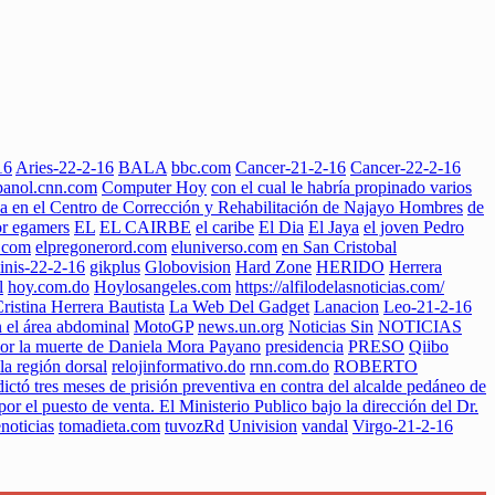
16
Aries-22-2-16
BALA
bbc.com
Cancer-21-2-16
Cancer-22-2-16
panol.cnn.com
Computer Hoy
con el cual le habría propinado varios
da en el Centro de Corrección y Rehabilitación de Najayo Hombres
de
or egamers
EL
EL CAIRBE
el caribe
El Dia
El Jaya
el joven Pedro
o.com
elpregonerord.com
eluniverso.com
en San Cristobal
nis-22-2-16
gikplus
Globovision
Hard Zone
HERIDO
Herrera
l
hoy.com.do
Hoylosangeles.com
https://alfilodelasnoticias.com/
Cristina Herrera Bautista
La Web Del Gadget
Lanacion
Leo-21-2-16
n el área abdominal
MotoGP
news.un.org
Noticias Sin
NOTICIAS
or la muerte de Daniela Mora Payano
presidencia
PRESO
Qiibo
la región dorsal
relojinformativo.do
rnn.com.do
ROBERTO
ctó tres meses de prisión preventiva en contra del alcalde pedáneo de
r el puesto de venta. El Ministerio Publico bajo la dirección del Dr.
noticias
tomadieta.com
tuvozRd
Univision
vandal
Virgo-21-2-16