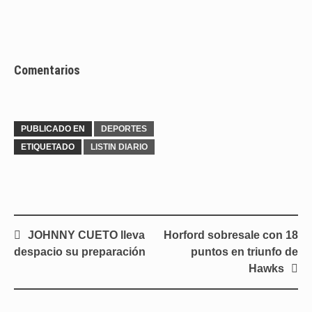
Comentarios
PUBLICADO EN
DEPORTES
ETIQUETADO
LISTIN DIARIO
Navegación
JOHNNY CUETO lleva
Horford sobresale con 18
de
despacio su preparación
puntos en triunfo de
entradas
Hawks