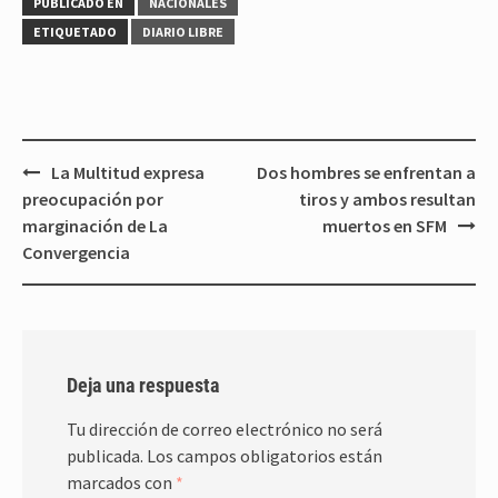
PUBLICADO EN
NACIONALES
ETIQUETADO
DIARIO LIBRE
Navegación
La Multitud expresa
Dos hombres se enfrentan a
de
preocupación por
tiros y ambos resultan
entradas
marginación de La
muertos en SFM
Convergencia
Deja una respuesta
Tu dirección de correo electrónico no será
publicada.
Los campos obligatorios están
marcados con
*