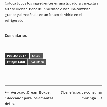
Coloca todos los ingredientes en una licuadora y mezcla a
alta velocidad. Bebe de inmediato o haz una cantidad
grande y almacénala en un frasco de vidrio en el
refrigerador.
Comentarios
PUBLICADO EN
SALUD
ETIQUETADO
SALUD180
Navegación
Aerocool Dream Box, el
7 beneficios de consumir
de
“Meccano” para los amantes
moringa
entradas
del PC