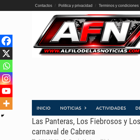
Saltar
Contactos
Politica y privacidad
Terminos y condiciones
al
contenido
INICIO
NOTICIAS
ACTIVIDADES
D
Las Panteras, Los Fiebrosos y Lo
carnaval de Cabrera