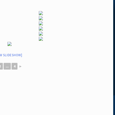
W SLIDESHOW]
2
...
4
►