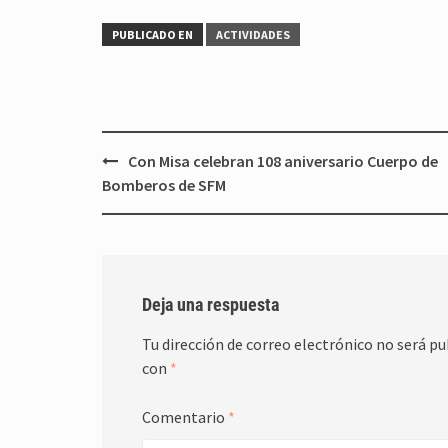
PUBLICADO EN
ACTIVIDADES
Navegación
Con Misa celebran 108 aniversario Cuerpo de
de
Bomberos de SFM
entradas
Deja una respuesta
Tu dirección de correo electrónico no será pu
con
*
Comentario
*