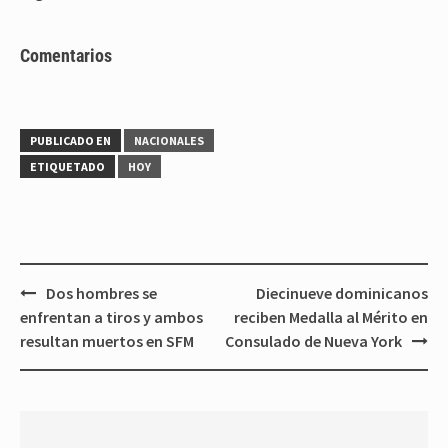
Comentarios
PUBLICADO EN
NACIONALES
ETIQUETADO
HOY
Navegación
Dos hombres se
Diecinueve dominicanos
de
enfrentan a tiros y ambos
reciben Medalla al Mérito en
entradas
resultan muertos en SFM
Consulado de Nueva York