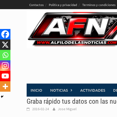
Saltar
Contactos
Politica y privacidad
Terminos y condiciones
al
contenido
INICIO
NOTICIAS
ACTIVIDADES
D
Graba rápido tus datos con las n
2016-02-24
Jose Miguel