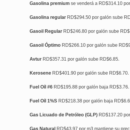
Gasolina premium
se venderá a RD$314.10 por
Gasolina regular
RD$294.50 por galón sube RD
Gasoil Regular
RD$246.80 por galón sube RD$
Gasoil Óptimo
RD$266.10 por galón sube RD$9
Avtur
RD$357.31 por galón sube RD$6.85.
Kerosene
RD$401.90 por galón sube RD$6.70.
Fuel Oíl #6
RD$195.88 por galón baja RD$3.76.
Fuel Oíl 1%S
RD$218.38 por galón baja RD$6.6
Gas Licuado de Petróleo (GLP)
RD$137.20 por 
Gas Natural
RD$43.97 por m3 mantiene su prec