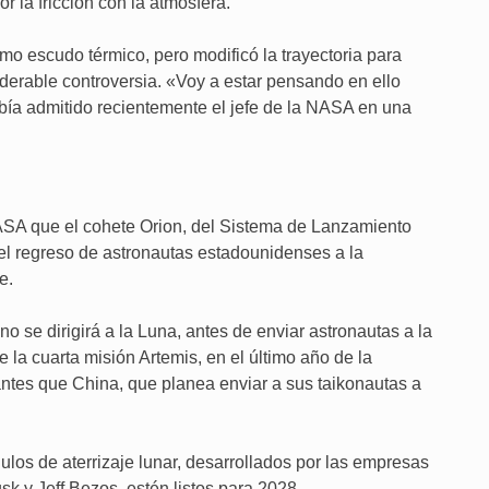
 la fricción con la atmósfera.
mo escudo térmico, pero modificó la trayectoria para
iderable controversia. «Voy a estar pensando en ello
bía admitido recientemente el jefe de la NASA en una
NASA que el cohete Orion, del Sistema de Lanzamiento
 el regreso de astronautas estadounidenses a la
e.
se dirigirá a la Luna, antes de enviar astronautas a la
te la cuarta misión Artemis, en el último año de la
tes que China, que planea enviar a sus taikonautas a
los de aterrizaje lunar, desarrollados por las empresas
k y Jeff Bezos, estén listos para 2028.