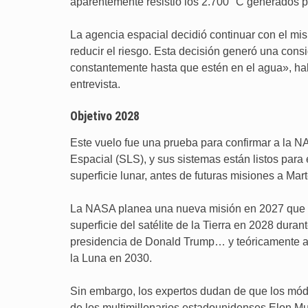
aparentemente resistió los 2.700 °C generados por
La agencia espacial decidió continuar con el mis
reducir el riesgo. Esta decisión generó una cons
constantemente hasta que estén en el agua», ha
entrevista.
Objetivo 2028
Este vuelo fue una prueba para confirmar a la 
Espacial (SLS), y sus sistemas están listos para
superficie lunar, antes de futuras misiones a Mart
La NASA planea una nueva misión en 2027 que no 
superficie del satélite de la Tierra en 2028 duran
presidencia de Donald Trump… y teóricamente an
la Luna en 2030.
Sin embargo, los expertos dudan de que los módu
de los multimillonarios estadounidenses Elon Mus