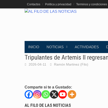
Saltar
Contactos
Politica y privacidad
Terminos y condiciones
al
contenido
INICIO
NOTICIAS
ACTIVIDADES
Tripulantes de Artemis II regresan
2026-04-11
Ramón Martinez (Filo)
Comparte si te a Gustado:
AL FILO DE LAS NOTICIAS