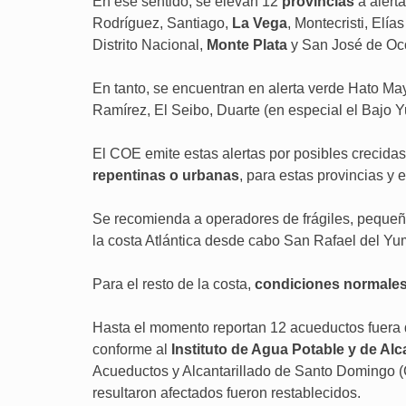
En ese sentido, se elevan 12
provincias
a alert
Rodríguez, Santiago,
La Vega
, Montecristi, Elí
Distrito Nacional,
Monte Plata
y San José de Oc
En tanto, se encuentran en alerta verde Hato M
Ramírez, El Seibo, Duarte (en especial el Bajo Y
El COE emite estas alertas por posibles crecidas
repentinas o urbanas
, para estas provincias y e
Se recomienda a operadores de frágiles, peque
la costa Atlántica desde cabo San Rafael del Yum
Para el resto de la costa,
condiciones normale
Hasta el momento reportan 12 acueductos fuera d
conforme al
Instituto de Agua Potable y de Alc
Acueductos y Alcantarillado de Santo Domingo 
resultaron afectados fueron restablecidos.