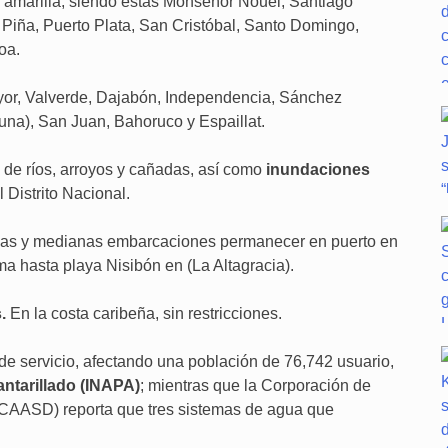
a amarilla, siendo estas Monseñor Nouel, Santiago
as Piña, Puerto Plata, San Cristóbal, Santo Domingo,
oa.
ayor, Valverde, Dajabón, Independencia, Sánchez
una), San Juan, Bahoruco y Espaillat.
 de ríos, arroyos y cañadas, así como
inundaciones
l Distrito Nacional.
ñas y medianas embarcaciones permanecer en puerto en
a hasta playa Nisibón en (La Altagracia).
s.
En la costa caribeña, sin restricciones.
e servicio, afectando una población de 76,742 usuario,
antarillado (INAPA)
; mientras que la Corporación de
(CAASD) reporta que tres sistemas de agua que