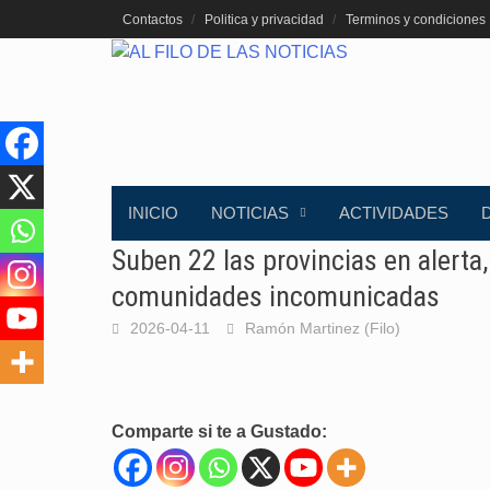
Saltar
Contactos
Politica y privacidad
Terminos y condiciones
al
contenido
INICIO
NOTICIAS
ACTIVIDADES
Suben 22 las provincias en alerta
comunidades incomunicadas
2026-04-11
Ramón Martinez (Filo)
Comparte si te a Gustado: