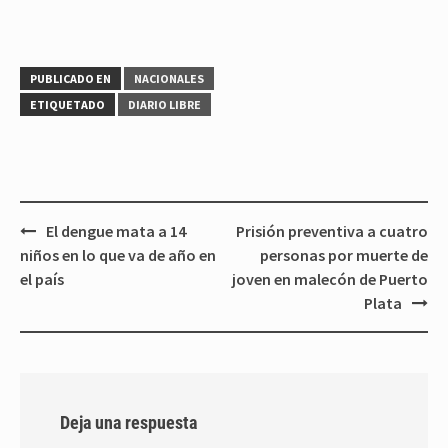
PUBLICADO EN
NACIONALES
ETIQUETADO
DIARIO LIBRE
Navegación
El dengue mata a 14
Prisión preventiva a cuatro
de
niños en lo que va de año en
personas por muerte de
entradas
el país
joven en malecón de Puerto
Plata
Deja una respuesta