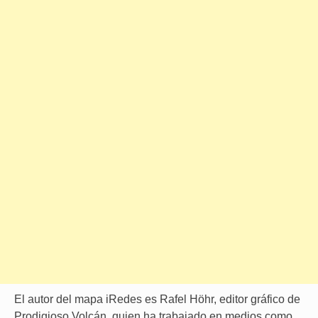
El autor del mapa iRedes es Rafel Höhr, editor gráfico de
Prodigioso Volcán, quien ha trabajado en medios como