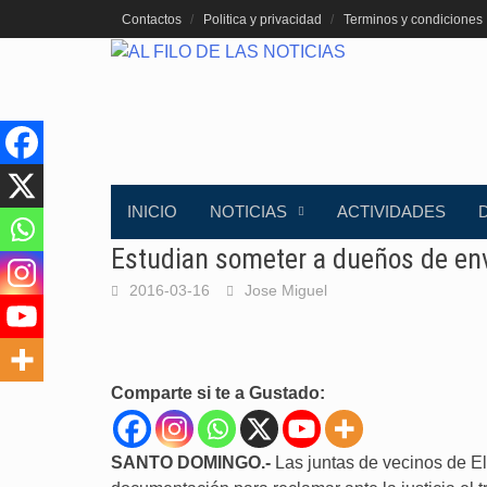
Saltar
Contactos
Politica y privacidad
Terminos y condiciones
al
contenido
INICIO
NOTICIAS
ACTIVIDADES
Estudian someter a dueños de en
2016-03-16
Jose Miguel
Comparte si te a Gustado:
SANTO DOMINGO.-
Las juntas de vecinos de El 