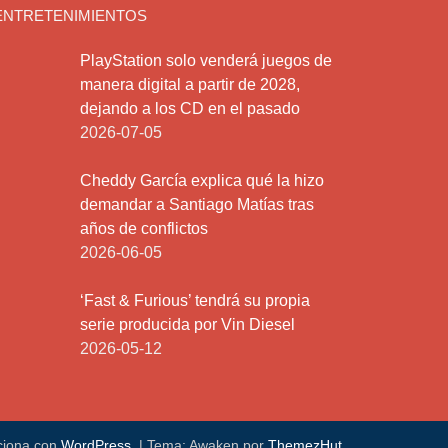
ENTRETENIMIENTOS
PlayStation solo venderá juegos de
manera digital a partir de 2028,
dejando a los CD en el pasado
2026-07-05
Cheddy García explica qué la hizo
demandar a Santiago Matías tras
años de conflictos
2026-06-05
‘Fast & Furious’ tendrá su propia
serie producida por Vin Diesel
2026-05-12
ciona con
WordPress
.
|
Tema: Awaken por
ThemezHut
.