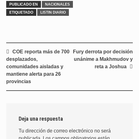
PUBLICADO EN
NACIONALES
ETIQUETADO
LISTIN DIARIO
Navegación
COE reporta más de 700
Fury derrota por decisión
de
desplazados,
unánime a Makhmudov y
entradas
comunidades aisladas y
reta a Joshua
mantiene alerta para 26
provincias
Deja una respuesta
Tu dirección de correo electrónico no será
publicada.
Los campos obligatorios están