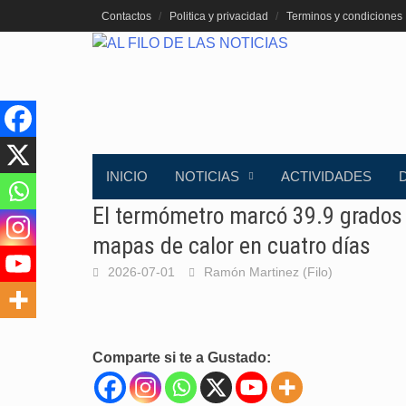
Saltar
Contactos
Politica y privacidad
Terminos y condiciones
al
contenido
INICIO
NOTICIAS
ACTIVIDADES
El termómetro marcó 39.9 grados 
mapas de calor en cuatro días
2026-07-01
Ramón Martinez (Filo)
Comparte si te a Gustado: