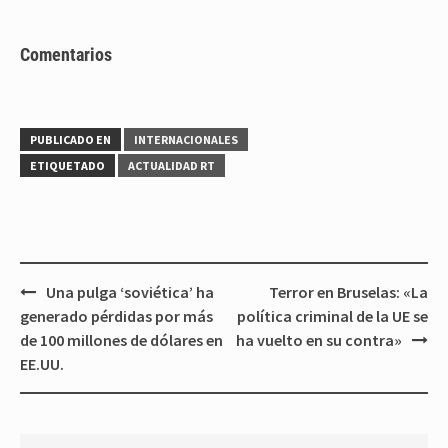
Comentarios
PUBLICADO EN
INTERNACIONALES
ETIQUETADO
ACTUALIDAD RT
Navegación
Una pulga ‘soviética’ ha
Terror en Bruselas: «La
de
generado pérdidas por más
política criminal de la UE se
entradas
de 100 millones de dólares en
ha vuelto en su contra»
EE.UU.