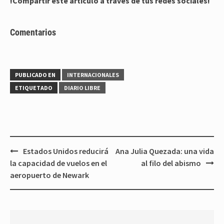
!Compartir este artículo a través de tus redes sociales!
Comentarios
PUBLICADO EN
INTERNACIONALES
ETIQUETADO
DIARIO LIBRE
Navegación
Estados Unidos reducirá
Ana Julia Quezada: una vida
de
la capacidad de vuelos en el
al filo del abismo
entradas
aeropuerto de Newark