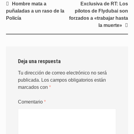
Navegación
Hombre mata a
Exclusiva de RT: Los
de
puñaladas a un raso de la
pilotos de Flydubai son
entradas
Policía
forzados a «trabajar hasta
la muerte»
Deja una respuesta
Tu dirección de correo electrónico no será
publicada.
Los campos obligatorios están
marcados con
*
Comentario
*