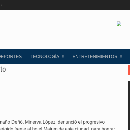
DEPORTES
TECNOLOGÍA
ENTRETENIMIENTOS
to
año Deñó, Minerva López, denunció el progresivo
igido frente al hotel Matum de esta ciudad, para honrar