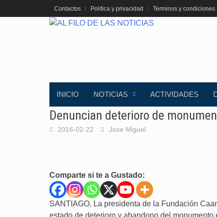
Saltar
Contactos
Politica y privacidad
Terminos y condiciones
al
contenido
INICIO
NOTICIAS
ACTIVIDADES
Denuncian deterioro de monumen
2016-02-22
Jose Miguel
Comparte si te a Gustado:
SANTIAGO. La presidenta de la Fundación Caam
estado de deterioro y abandono del monumento er