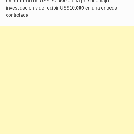
un
soborno
de US$150,
000
a una persona bajo
investigación y de recibir US$10,
000
en una entrega
controlada.