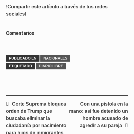
!Compartir este artículo a través de tus redes
sociales!
Comentarios
PUBLICADO EN
NACIONALES
ETIQUETADO
DIARIO LIBRE
Navegación
Corte Suprema bloquea
Con una pistola en la
de
orden de Trump que
mano: así fue detenido un
entradas
buscaba eliminar la
hombre acusado de
ciudadanía por nacimiento
agredir a su pareja
para hijos de inmigrantes