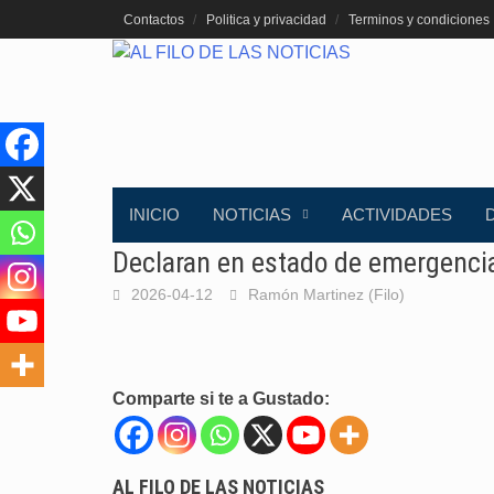
Saltar
Contactos
Politica y privacidad
Terminos y condiciones
al
contenido
INICIO
NOTICIAS
ACTIVIDADES
Declaran en estado de emergencia
2026-04-12
Ramón Martinez (Filo)
Comparte si te a Gustado:
AL FILO DE LAS NOTICIAS