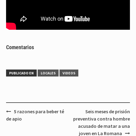
Comentarios
PUBLICADO EN
LOCALES
VIDEOS
Navegación
5 razones para beber té
Seis meses de prisión
de
de apio
preventiva contra hombre
entradas
acusado de matar a una
joven en La Romana