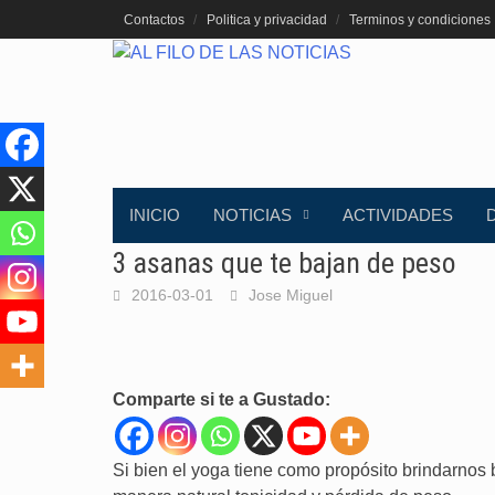
Saltar
Contactos
Politica y privacidad
Terminos y condiciones
al
contenido
INICIO
NOTICIAS
ACTIVIDADES
3 asanas que te bajan de peso
2016-03-01
Jose Miguel
Comparte si te a Gustado:
Si bien el yoga tiene como propósito brindarnos b