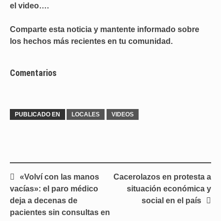
el video….
Comparte esta noticia y mantente informado sobre
los hechos más recientes en tu comunidad.
Comentarios
PUBLICADO EN
LOCALES
VIDEOS
Navegación
«Volví con las manos
Cacerolazos en protesta a
de
vacías»: el paro médico
situación económica y
entradas
deja a decenas de
social en el país
pacientes sin consultas en