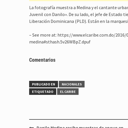
La fotografía muestra a Medina y el cantante urban
Juvenil con Danilo». De su lado, el jefe de Estado t
Liberación Dominicana (PLD). Están en la marquesina
– See more at: https://www.elcaribe.com.do/2016
medina#sthash.5v26WBpZ.dpuf
Comentarios
PUBLICADO EN
NACIONALES
ETIQUETADO
EL CARIBE
Navegación
Danilo Medina recibe muestras de apoyo en