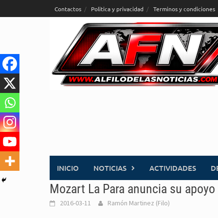
Saltar
Contactos
Politica y privacidad
Terminos y condiciones
al
contenido
INICIO
NOTICIAS
ACTIVIDADES
D
Mozart La Para anuncia su apoyo
2016-03-11
Ramón Martinez (Filo)