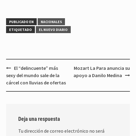
PUBLICADO EN
NACIONALES
ETIQUETADO
EL NUEVO DIARIO
Navegación
El “delincuente” más
Mozart La Para anuncia su
de
sexy del mundo sale de la
apoyo a Danilo Medina
entradas
cárcel con lluvias de ofertas
Deja una respuesta
Tu dirección de correo electrónico no será