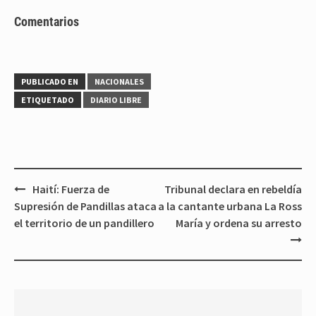
Comentarios
PUBLICADO EN
NACIONALES
ETIQUETADO
DIARIO LIBRE
Navegación
Haití: Fuerza de
Tribunal declara en rebeldía
de
Supresión de Pandillas ataca
a la cantante urbana La Ross
entradas
el territorio de un pandillero
María y ordena su arresto