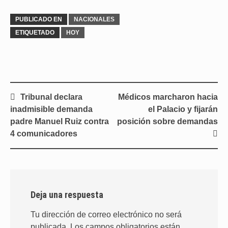
PUBLICADO EN
NACIONALES
ETIQUETADO
HOY
Navegación
Tribunal declara
Médicos marcharon hacia
de
inadmisible demanda
el Palacio y fijarán
entradas
padre Manuel Ruiz contra
posición sobre demandas
4 comunicadores
Deja una respuesta
Tu dirección de correo electrónico no será
publicada.
Los campos obligatorios están